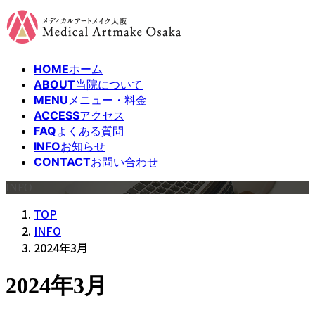
コ
ナ
ン
ビ
テ
ゲ
ン
ー
HOME
ホーム
ツ
シ
ABOUT
当院について
へ
ョ
MENU
メニュー・料金
ス
ン
ACCESS
アクセス
キ
に
FAQ
よくある質問
INFO
お知らせ
ッ
移
CONTACT
お問い合わせ
プ
動
INFO
TOP
INFO
2024年3月
2024年3月