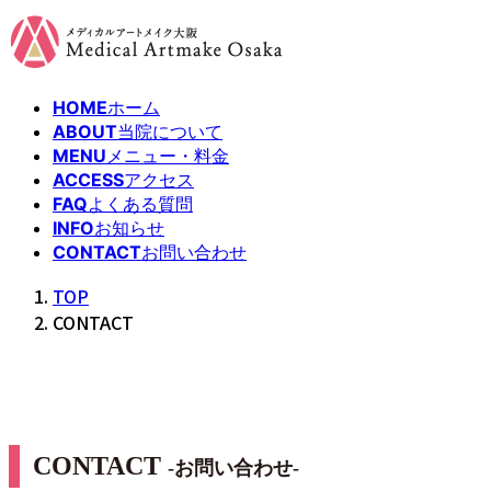
コ
ナ
ン
ビ
テ
ゲ
ン
ー
HOME
ホーム
ツ
シ
ABOUT
当院について
へ
ョ
MENU
メニュー・料金
ス
ン
ACCESS
アクセス
キ
に
FAQ
よくある質問
INFO
お知らせ
ッ
移
CONTACT
お問い合わせ
プ
動
TOP
CONTACT
CONTACT
-お問い合わせ-